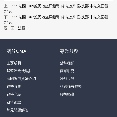
上一个：
法國1909殖民地坐洋銀幣 背 法文印度-支那 中法文面額
27克
下一个：
法國1907殖民地坐洋銀幣 背 法文印度-支那 中法文面額
27克
返 回：
法國
關於CMA
專業服務
主要成員
錢幣種類
錢幣評級代理點
典藏研究
民國政府貨幣介紹
錢幣快訊
錢幣收集
精選稀有錢幣
錢幣介紹
錢幣鑑賞
錢幣術語
常見問題解答