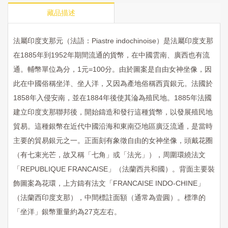
藏品描述
法屬印度支那元（法語：
Piastre indochinoise
）是法屬印度支那
在
1885
年到
1952
年期間流通的貨幣，在中國雲南、廣西也有流
通。輔幣單位為分，
1
元
=100
分。由於圖案是自由女神坐像，因
此在中國俗稱坐洋、坐人洋，又因為產地俗稱西貢銀元。法國於
1858
年入侵安南，並在
1884
年後使其淪為殖民地。
1885
年法國
建立印度支那聯邦後，開始鑄造和發行這種貨幣，以發展殖民地
貿易。這種銀幣在近代中國沿海和東南亞地區廣泛流通，是當時
主要的貿易銀元之一。正面刻有象徵自由的女神坐像，頭戴花圈
（有七束光芒，故又稱「七角」或「法光」），周圍環繞法文
「
REPUBLIQUE FRANCAISE
」（法蘭西共和國）。背面主要裝
飾圖案為花環，上方鑄有法文「
FRANCAISE INDO-CHINE
」
（法蘭西印度支那），中間標註面額（通常為壹圓）。標準的
「坐洋」銀幣重量約為
27
克左右。