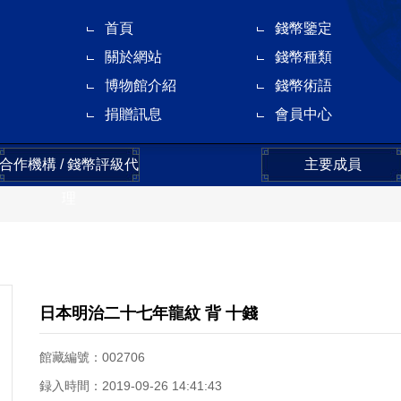
首頁
錢幣鑒定
關於網站
錢幣種類
博物館介紹
錢幣術語
捐贈訊息
會員中心
合作機構 / 錢幣評級代
主要成員
理
日本明治二十七年龍紋 背 十錢
館藏編號：002706
録入時間：2019-09-26 14:41:43