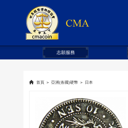
志願服務
首頁
亞洲(各國)硬幣
日本
>
>