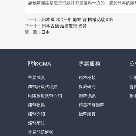
該錢幣無論是造型或設計都是世界一流的，屬於日本的銀
上一个：
日本國明治三年 龍紋 背 國徽花紋壹圓
下一个：
日本古錢 延德湛寶 光背
返 回：
日本
關於CMA
專業服務
公
主要成員
錢幣種類
活
錢幣評級代理點
典藏研究
會
民國政府貨幣介紹
錢幣快訊
捐
錢幣收集
精選稀有錢幣
錢幣介紹
錢幣鑑賞
錢幣術語
常見問題解答