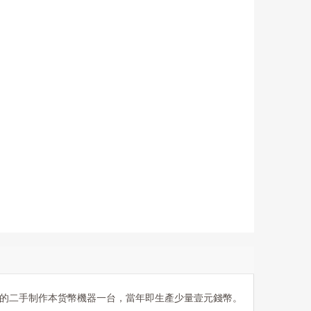
的二手制作本货幣機器一台，當年即生產少量壹元錢幣。