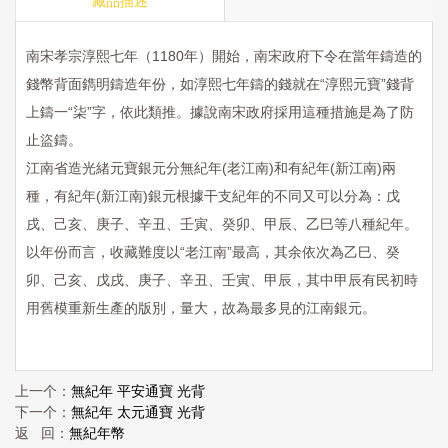
藏品描述
南宋孝宗淳熙七年（1180年）開始，南宋政府下令在當年鑄造的
錢幣背面鐫明鑄造年份，如淳熙七年鑄的錢就在“淳熙元寶”錢背
上鑄一“柒”字，依此類推。據說南宋政府採用這種措施是為了防
止盜鑄。
江南省造光緒元寶銀元分無紀年(老江南)和有紀年(新江南)兩
種，有紀年(新江南)銀元根據干支紀年的不同又可以分為：戊
戌、己亥、庚子、辛丑、壬寅、癸卯、甲辰、乙巳等八種紀年。
以年份而言，收藏難度以“老江南”最高，其余依次為乙巳、癸
卯、己亥、戊戌、庚子、辛丑、壬寅、甲辰，其中甲辰有民初時
用舊模重新生產的版別，量大，故為最多見的江南銀元。
上一个：
無紀年 平安通寶 光背
下一个：
無紀年 太元通寶 光背
返 回：
無紀年幣