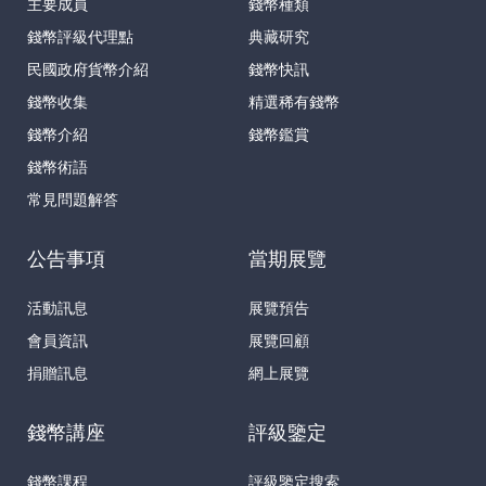
主要成員
錢幣種類
錢幣評級代理點
典藏研究
民國政府貨幣介紹
錢幣快訊
錢幣收集
精選稀有錢幣
錢幣介紹
錢幣鑑賞
錢幣術語
常見問題解答
公告事項
當期展覽
活動訊息
展覽預告
會員資訊
展覽回顧
捐贈訊息
網上展覽
錢幣講座
評級鑒定
錢幣課程
評級鑒定搜索