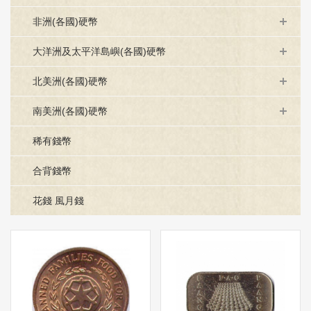
非洲(各國)硬幣
大洋洲及太平洋島嶼(各國)硬幣
北美洲(各國)硬幣
南美洲(各國)硬幣
稀有錢幣
合背錢幣
花錢 風月錢