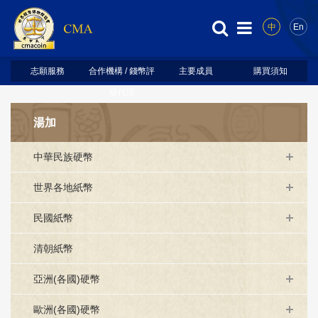
中
En
志願服務
合作機構 / 錢幣評
主要成員
購買須知
級代理
湯加
中華民族硬幣
世界各地紙幣
民國紙幣
清朝紙幣
亞洲(各國)硬幣
歐洲(各國)硬幣