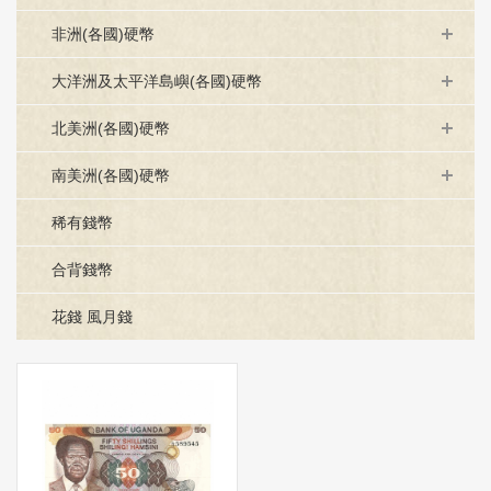
非洲(各國)硬幣
大洋洲及太平洋島嶼(各國)硬幣
北美洲(各國)硬幣
南美洲(各國)硬幣
稀有錢幣
合背錢幣
花錢 風月錢