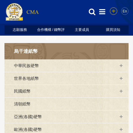
中
En
志願服務
合作機構 / 錢幣評
主要成員
購買須知
級代理
烏干達紙幣
中華民族硬幣
世界各地紙幣
民國紙幣
清朝紙幣
亞洲(各國)硬幣
歐洲(各國)硬幣