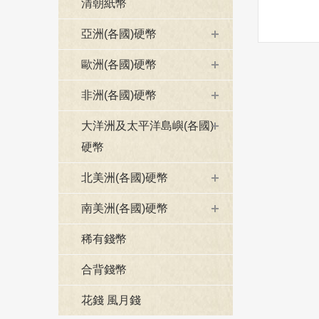
清朝紙幣
亞洲(各國)硬幣
歐洲(各國)硬幣
非洲(各國)硬幣
大洋洲及太平洋島嶼(各國)
硬幣
北美洲(各國)硬幣
南美洲(各國)硬幣
稀有錢幣
合背錢幣
花錢 風月錢