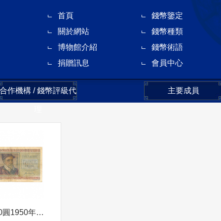
首頁
錢幣鑒定
關於網站
錢幣種類
博物館介紹
錢幣術語
捐贈訊息
會員中心
合作機構 / 錢幣評級代
主要成員
理
比利時20圓1950年人像背貳拾圓人頭像