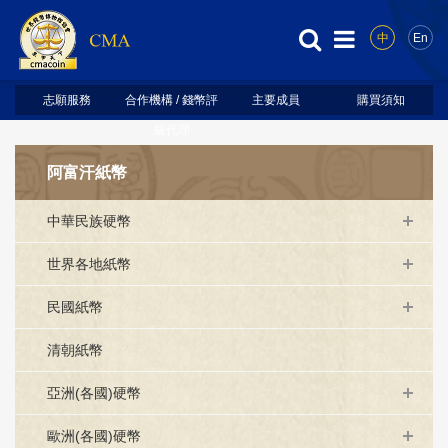
中
En
志願服務
合作機構 / 錢幣評
主要成員
購買須知
級代理
阿富汗紙幣
中華民族硬幣
世界各地紙幣
民國紙幣
清朝紙幣
亞洲(各國)硬幣
歐洲(各國)硬幣