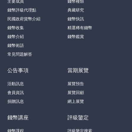
主要成員
錢幣種類
錢幣評級代理點
典藏研究
民國政府貨幣介紹
錢幣快訊
錢幣收集
精選稀有錢幣
錢幣介紹
錢幣鑑賞
錢幣術語
常見問題解答
公告事項
當期展覽
活動訊息
展覽預告
會員資訊
展覽回顧
捐贈訊息
網上展覽
錢幣講座
評級鑒定
錢幣課程
評級鑒定搜索