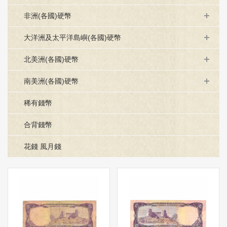
非洲(各國)硬幣
大洋洲及太平洋島嶼(各國)硬幣
北美洲(各國)硬幣
南美洲(各國)硬幣
稀有錢幣
合背錢幣
花錢 風月錢