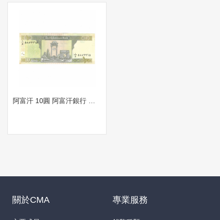
阿富汗 10圓 阿富汗銀行 城門 背阿拉伯語 清真寺
關於CMA
專業服務