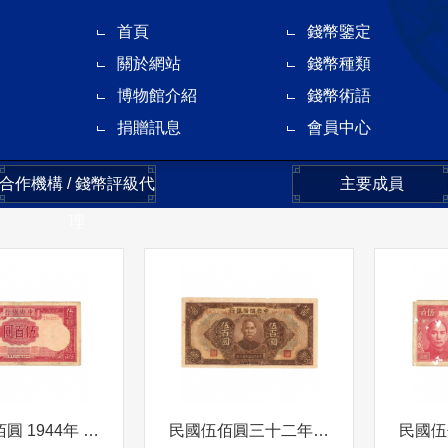
首頁
錢幣鑒定
關於網站
錢幣種類
博物館介紹
錢幣術語
捐贈訊息
會員中心
合作機構 / 錢幣評級代
主要成員
理
民國 伍佰圓 1944年 孫中山像 背 500圓 英文中央銀行 1944年
民國伍佰圓三十二年孫中山像 背 500圓 廣場1943年