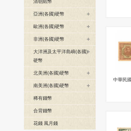
清朝紙幣
亞洲(各國)硬幣
歐洲(各國)硬幣
非洲(各國)硬幣
大洋洲及太平洋島嶼(各國)
硬幣
北美洲(各國)硬幣
南美洲(各國)硬幣
稀有錢幣
合背錢幣
花錢 風月錢