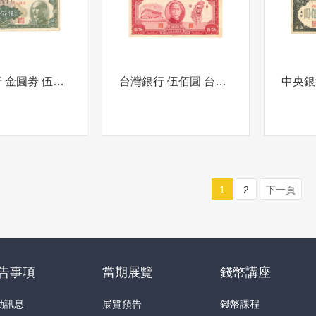
中央銀行 金圓劵 伍佰圓 背 英文 中央銀行 伍佰圓 1949年
台灣銀行 伍佰圓 台幣中華民國三十五年 背 伍佰
1
2
下一頁
告事項
當期展覽
錢幣講座
動訊息
展覽預告
錢幣課程