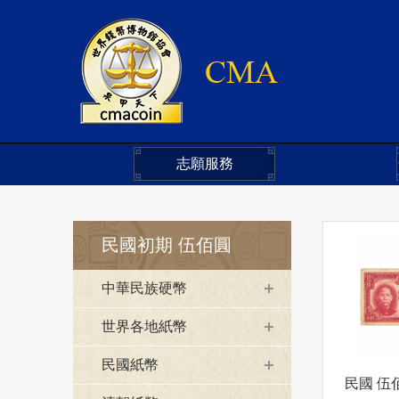
志願服務
民國初期 伍佰圓
中華民族硬幣
世界各地紙幣
民國紙幣