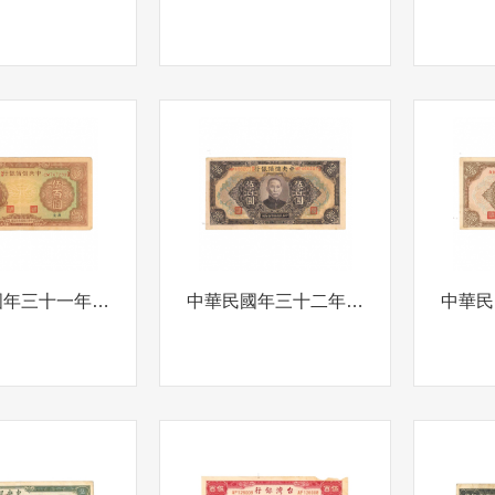
中華民國年三十一年伍佰圓(有水印)中央儲備銀行孫中山背英文壹佰圓中央儲備銀行1942年
中華民國年三十二年伍佰圓中央儲備銀行孫中山背英文壹佰圓中央儲備銀行1943年