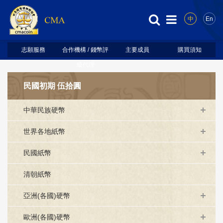
中
En
志願服務
合作機構 / 錢幣評
主要成員
購買須知
級代理
民國初期 伍拾圓
中華民族硬幣
世界各地紙幣
民國紙幣
清朝紙幣
亞洲(各國)硬幣
歐洲(各國)硬幣