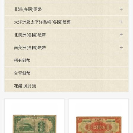
非洲(各國)硬幣
大洋洲及太平洋島嶼(各國)硬幣
北美洲(各國)硬幣
南美洲(各國)硬幣
稀有錢幣
合背錢幣
花錢 風月錢