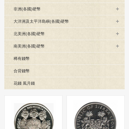
非洲(各國)硬幣
大洋洲及太平洋島嶼(各國)硬幣
北美洲(各國)硬幣
南美洲(各國)硬幣
稀有錢幣
合背錢幣
花錢 風月錢