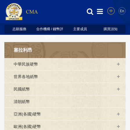
中
En
志願服務
合作機構 / 錢幣評
主要成員
購買須知
級代理
塞拉利昂
中華民族硬幣
世界各地紙幣
民國紙幣
清朝紙幣
亞洲(各國)硬幣
歐洲(各國)硬幣