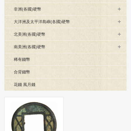
非洲(各國)硬幣
大洋洲及太平洋島嶼(各國)硬幣
北美洲(各國)硬幣
南美洲(各國)硬幣
稀有錢幣
合背錢幣
花錢 風月錢