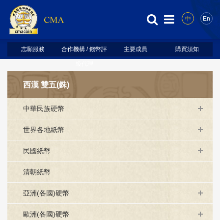
中
En
志願服務
合作機構 / 錢幣評
主要成員
購買須知
級代理
西漢 雙五(銖)
中華民族硬幣
世界各地紙幣
民國紙幣
清朝紙幣
亞洲(各國)硬幣
歐洲(各國)硬幣