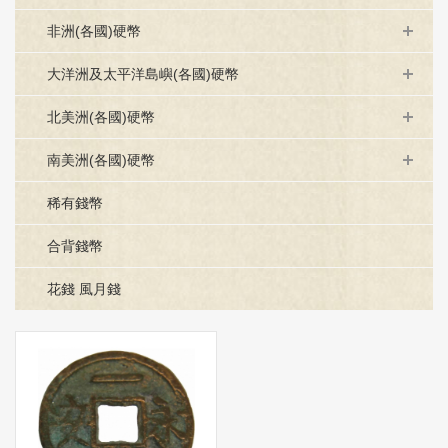
非洲(各國)硬幣
大洋洲及太平洋島嶼(各國)硬幣
北美洲(各國)硬幣
南美洲(各國)硬幣
稀有錢幣
合背錢幣
花錢 風月錢