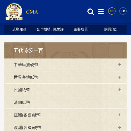
中
En
志願服務
合作機構 / 錢幣評
主要成員
購買須知
級代理
五代 永安一百
中華民族硬幣
世界各地紙幣
民國紙幣
清朝紙幣
亞洲(各國)硬幣
歐洲(各國)硬幣