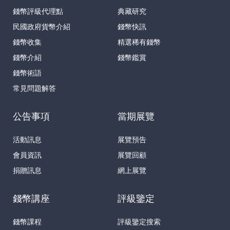
錢幣評級代理點
典藏研究
民國政府貨幣介紹
錢幣快訊
錢幣收集
精選稀有錢幣
錢幣介紹
錢幣鑑賞
錢幣術語
常見問題解答
公告事項
當期展覽
活動訊息
展覽預告
會員資訊
展覽回顧
捐贈訊息
網上展覽
錢幣講座
評級鑒定
錢幣課程
評級鑒定搜索