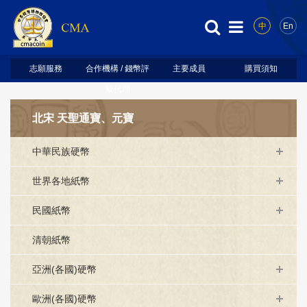
中
En
志願服務
合作機構 / 錢幣評
主要成員
購買須知
級代理
北宋 天聖通寶、元寶
中華民族硬幣
世界各地紙幣
民國紙幣
清朝紙幣
亞洲(各國)硬幣
歐洲(各國)硬幣