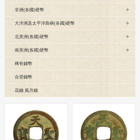
非洲(各國)硬幣
大洋洲及太平洋島嶼(各國)硬幣
北美洲(各國)硬幣
南美洲(各國)硬幣
稀有錢幣
合背錢幣
花錢 風月錢