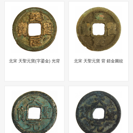
北宋 天聖元寶(字鎏金) 光背
北宋 天聖元寶 背 錯金圖紋