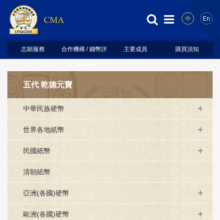
中
En
志願服務
合作機構 / 錢幣評
主要成員
購買須知
級代理
五代 乾德元寶
中華民族硬幣
世界各地紙幣
民國紙幣
清朝紙幣
亞洲(各國)硬幣
歐洲(各國)硬幣