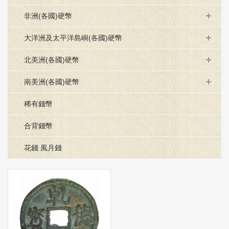
非洲(各國)硬幣
大洋洲及太平洋島嶼(各國)硬幣
北美洲(各國)硬幣
南美洲(各國)硬幣
稀有錢幣
合背錢幣
花錢 風月錢