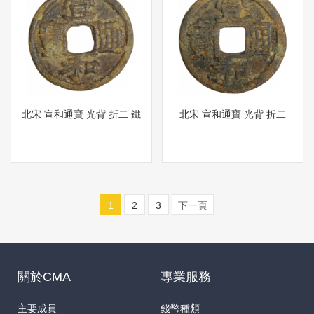
北宋 宣和通寶 光背 折二 鐵
北宋 宣和通寶 光背 折二
1
2
3
下一頁
關於CMA
專業服務
主要成員
錢幣種類