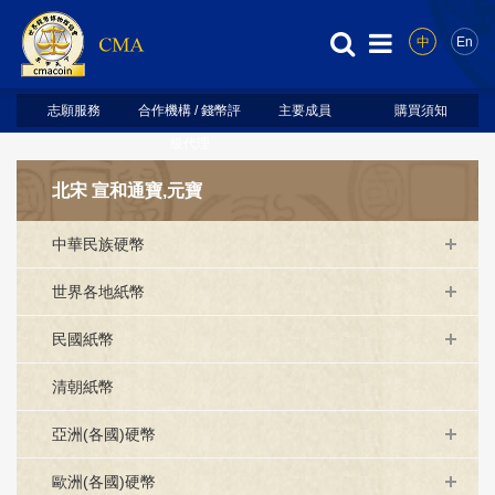
中
En
志願服務
合作機構 / 錢幣評
主要成員
購買須知
級代理
北宋 宣和通寶,元寶
中華民族硬幣
世界各地紙幣
民國紙幣
清朝紙幣
亞洲(各國)硬幣
歐洲(各國)硬幣