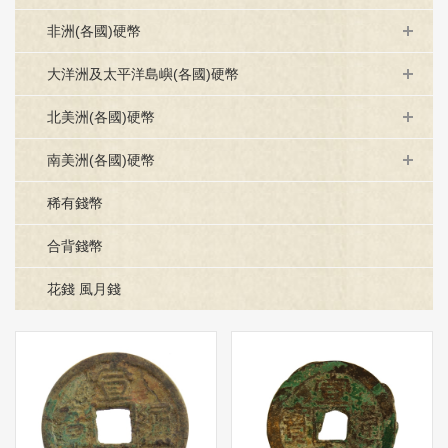
非洲(各國)硬幣
大洋洲及太平洋島嶼(各國)硬幣
北美洲(各國)硬幣
南美洲(各國)硬幣
稀有錢幣
合背錢幣
花錢 風月錢