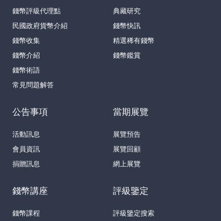
錢幣評級代理點
典藏研究
民國政府貨幣介紹
錢幣快訊
錢幣收集
精選稀有錢幣
錢幣介紹
錢幣鑑賞
錢幣術語
常見問題解答
公告事項
當期展覽
活動訊息
展覽預告
會員資訊
展覽回顧
捐贈訊息
網上展覽
錢幣講座
評級鑒定
錢幣課程
評級鑒定搜索