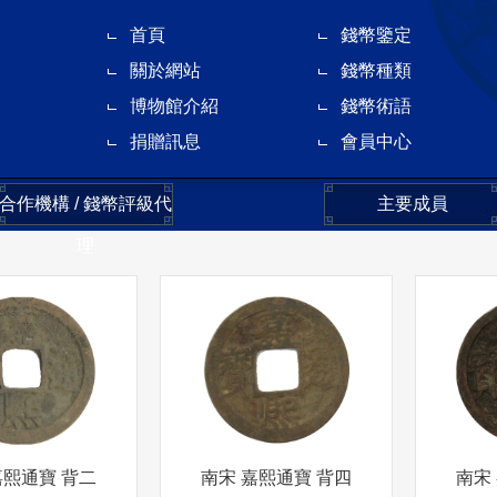
首頁
錢幣鑒定
關於網站
錢幣種類
博物館介紹
錢幣術語
捐贈訊息
會員中心
合作機構 / 錢幣評級代
主要成員
理
嘉熙通寶 背二
南宋 嘉熙通寶 背四
南宋