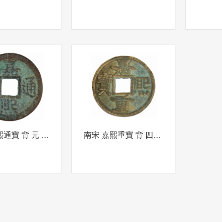
南宋 嘉熙通寶 背 元 折五
南宋 嘉熙重寶 背 四出 折五