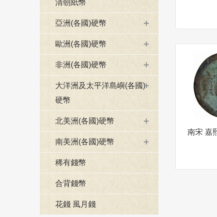
清朝紙幣
亞洲(各國)硬幣
歐洲(各國)硬幣
非洲(各國)硬幣
大洋洲及太平洋島嶼(各國)
硬幣
北美洲(各國)硬幣
南美洲(各國)硬幣
稀有錢幣
合背錢幣
花錢 風月錢