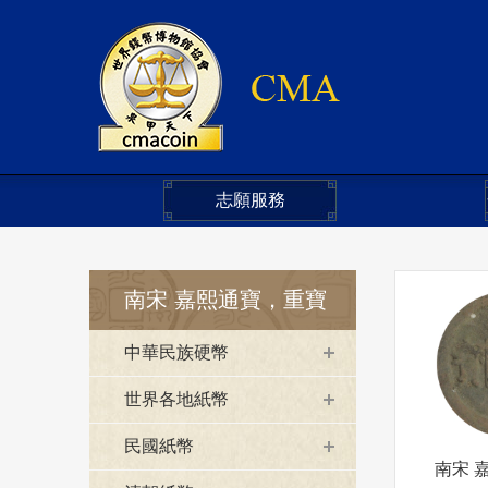
志願服務
南宋 嘉熙通寶，重寶
中華民族硬幣
世界各地紙幣
民國紙幣
南宋 