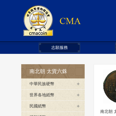
志願服務
南北朝 太貨六銖
中華民族硬幣
世界各地紙幣
民國紙幣