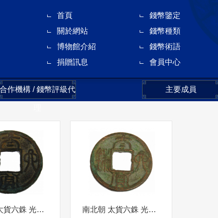
首頁
錢幣鑒定
關於網站
錢幣種類
博物館介紹
錢幣術語
捐贈訊息
會員中心
合作機構 / 錢幣評級代
主要成員
理
南北朝 太貨六銖 光背 折三
南北朝 太貨六銖 光背 折二