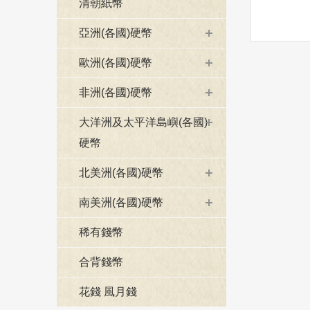
清朝紙幣
亞洲(各國)硬幣
歐洲(各國)硬幣
非洲(各國)硬幣
大洋洲及太平洋島嶼(各國)
硬幣
北美洲(各國)硬幣
南美洲(各國)硬幣
稀有錢幣
合背錢幣
花錢 風月錢