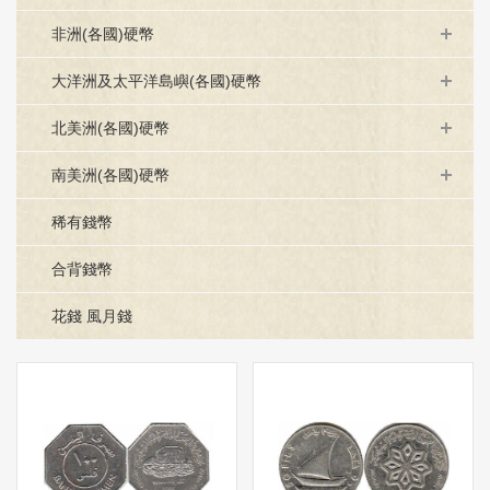
非洲(各國)硬幣
大洋洲及太平洋島嶼(各國)硬幣
北美洲(各國)硬幣
南美洲(各國)硬幣
稀有錢幣
合背錢幣
花錢 風月錢