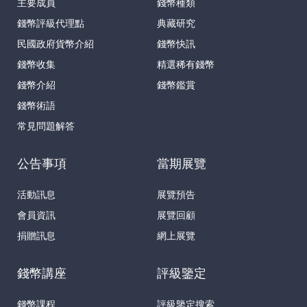
主要成員
錢幣種類
錢幣評級代理點
典藏研究
民國政府貨幣介紹
錢幣快訊
錢幣收集
精選稀有錢幣
錢幣介紹
錢幣鑑賞
錢幣術語
常見問題解答
公告事項
當期展覽
活動訊息
展覽預告
會員資訊
展覽回顧
捐贈訊息
網上展覽
錢幣講座
評級鑒定
錢幣課程
評級鑒定搜索