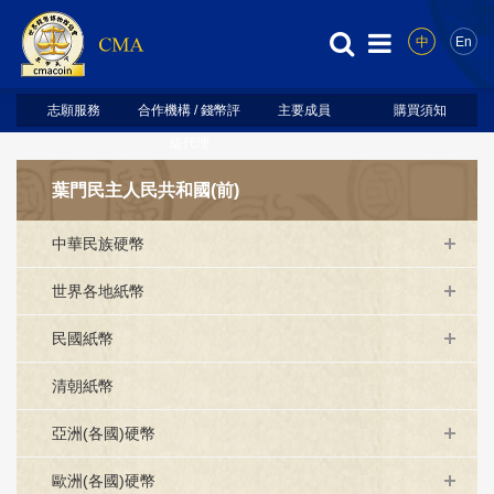
中
En
志願服務
合作機構 / 錢幣評
主要成員
購買須知
級代理
葉門民主人民共和國(前)
中華民族硬幣
世界各地紙幣
民國紙幣
清朝紙幣
亞洲(各國)硬幣
歐洲(各國)硬幣