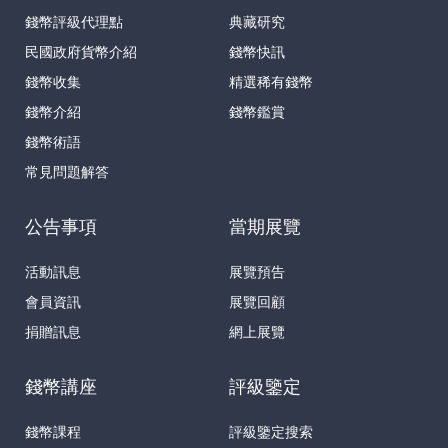
錢幣評級代理點
典藏研究
民國政府貨幣介紹
錢幣快訊
錢幣收集
精選稀有錢幣
錢幣介紹
錢幣鑑賞
錢幣術語
常見問題解答
公告事項
當期展覽
活動訊息
展覽預告
會員資訊
展覽回顧
捐贈訊息
網上展覽
錢幣講座
評級鑒定
錢幣課程
評級鑒定搜索