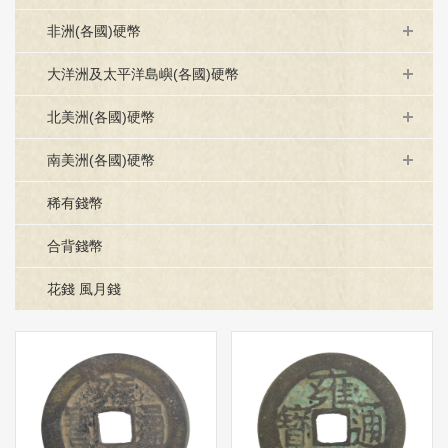
非洲(各國)硬幣
大洋洲及太平洋島嶼(各國)硬幣
北美洲(各國)硬幣
南美洲(各國)硬幣
稀有錢幣
合背錢幣
花錢 風月錢