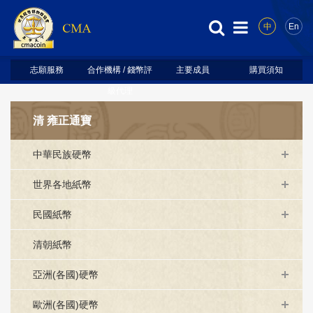
中
En
志願服務
合作機構 / 錢幣評
主要成員
購買須知
級代理
清 雍正通寶
中華民族硬幣
世界各地紙幣
民國紙幣
清朝紙幣
亞洲(各國)硬幣
歐洲(各國)硬幣