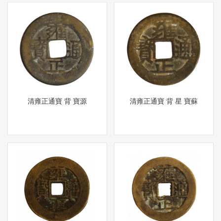
清雍正通寶 背 寶源
清雍正通寶 背 星 寶蘇