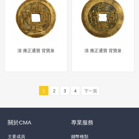
清 雍正通寶 背寶泉
清 雍正通寶 背寶泉
1
2
3
4
下一頁
關於CMA
專業服務
主要成員
錢幣種類