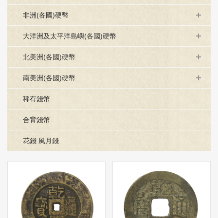
非洲(各國)硬幣
大洋洲及太平洋島嶼(各國)硬幣
北美洲(各國)硬幣
南美洲(各國)硬幣
稀有錢幣
合背錢幣
花錢 風月錢