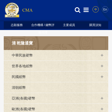
中
En
志願服務
合作機構 / 錢幣評
主要成員
購買須知
級代理
清 乾隆通寶
中華民族硬幣
世界各地紙幣
民國紙幣
清朝紙幣
亞洲(各國)硬幣
歐洲(各國)硬幣