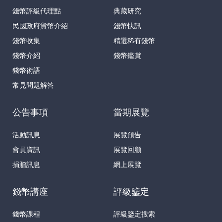
錢幣評級代理點
典藏研究
民國政府貨幣介紹
錢幣快訊
錢幣收集
精選稀有錢幣
錢幣介紹
錢幣鑑賞
錢幣術語
常見問題解答
公告事項
當期展覽
活動訊息
展覽預告
會員資訊
展覽回顧
捐贈訊息
網上展覽
錢幣講座
評級鑒定
錢幣課程
評級鑒定搜索