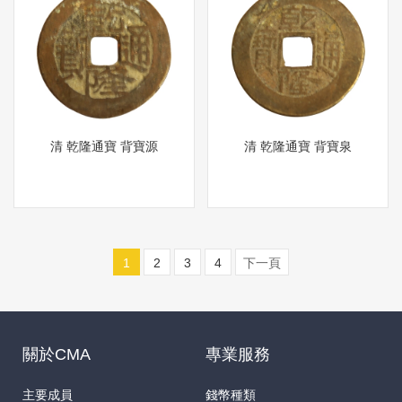
清 乾隆通寶 背寶源
清 乾隆通寶 背寶泉
1
2
3
4
下一頁
關於CMA
專業服務
主要成員
錢幣種類