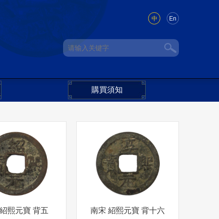
中
En
購買須知
 紹熙元寶 背五
南宋 紹熙元寶 背十六