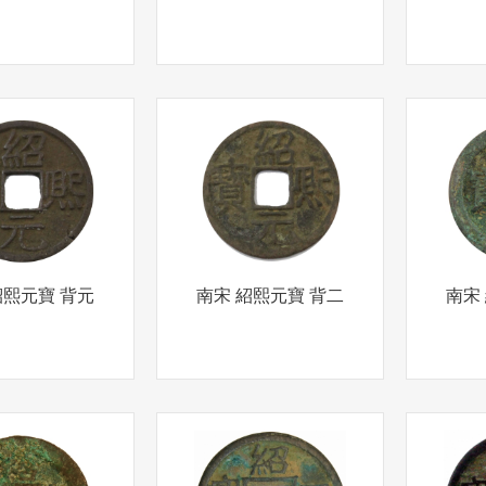
紹熙元寶 背元
南宋 紹熙元寶 背二
南宋