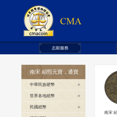
志願服務
南宋 紹熙元寶，通寶
中華民族硬幣
世界各地紙幣
民國紙幣
南宋 