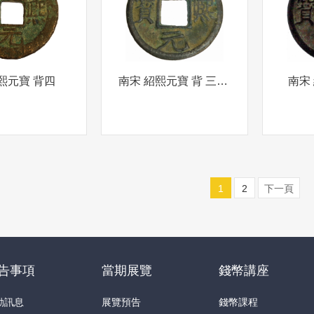
熙元寶 背四
南宋 紹熙元寶 背 三四七 折五
南宋
1
2
下一頁
告事項
當期展覽
錢幣講座
動訊息
展覽預告
錢幣課程