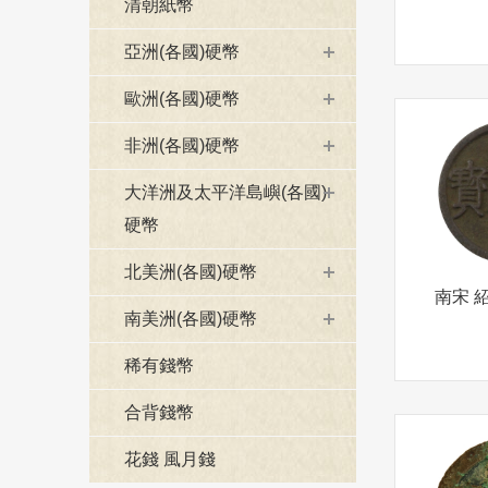
清朝紙幣
亞洲(各國)硬幣
歐洲(各國)硬幣
非洲(各國)硬幣
大洋洲及太平洋島嶼(各國)
硬幣
北美洲(各國)硬幣
南宋 
南美洲(各國)硬幣
稀有錢幣
合背錢幣
花錢 風月錢