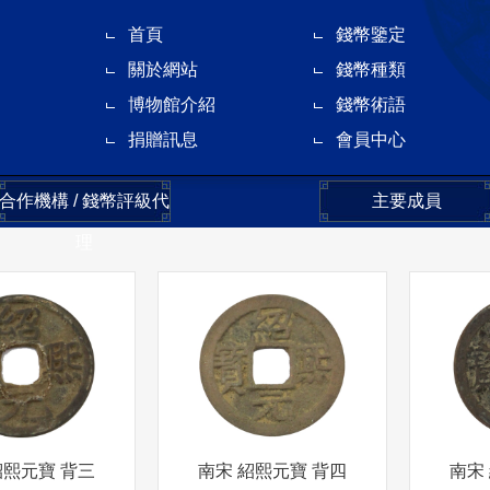
首頁
錢幣鑒定
關於網站
錢幣種類
博物館介紹
錢幣術語
捐贈訊息
會員中心
合作機構 / 錢幣評級代
主要成員
理
紹熙元寶 背三
南宋 紹熙元寶 背四
南宋