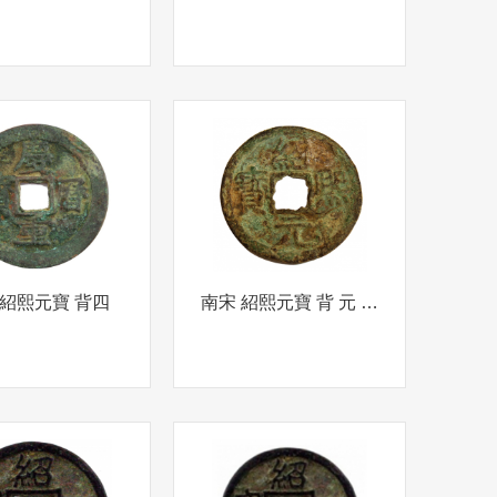
 紹熙元寶 背四
南宋 紹熙元寶 背 元 折五