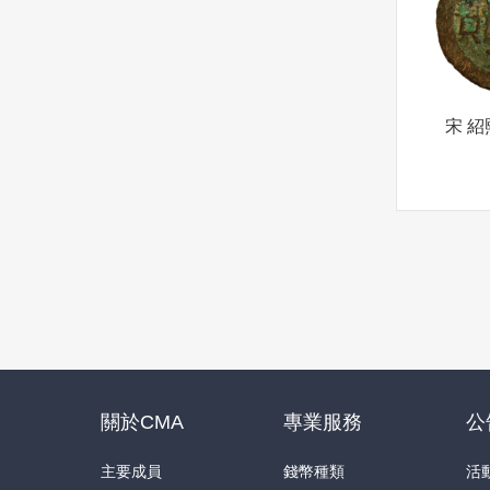
宋 紹
關於CMA
專業服務
公
主要成員
錢幣種類
活