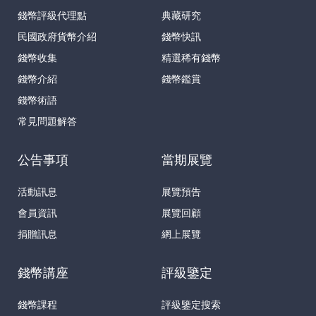
錢幣評級代理點
典藏研究
民國政府貨幣介紹
錢幣快訊
錢幣收集
精選稀有錢幣
錢幣介紹
錢幣鑑賞
錢幣術語
常見問題解答
公告事項
當期展覽
活動訊息
展覽預告
會員資訊
展覽回顧
捐贈訊息
網上展覽
錢幣講座
評級鑒定
錢幣課程
評級鑒定搜索