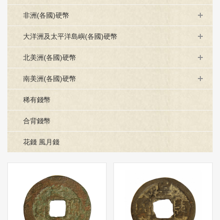
非洲(各國)硬幣
大洋洲及太平洋島嶼(各國)硬幣
北美洲(各國)硬幣
南美洲(各國)硬幣
稀有錢幣
合背錢幣
花錢 風月錢