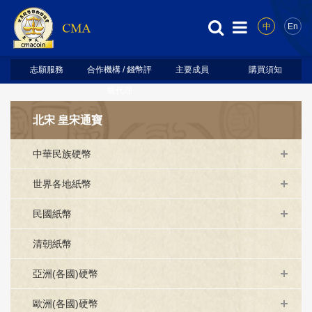
中
En
志願服務
合作機構 / 錢幣評
主要成員
購買須知
級代理
北宋 皇宋通寶
中華民族硬幣
世界各地紙幣
民國紙幣
清朝紙幣
亞洲(各國)硬幣
歐洲(各國)硬幣