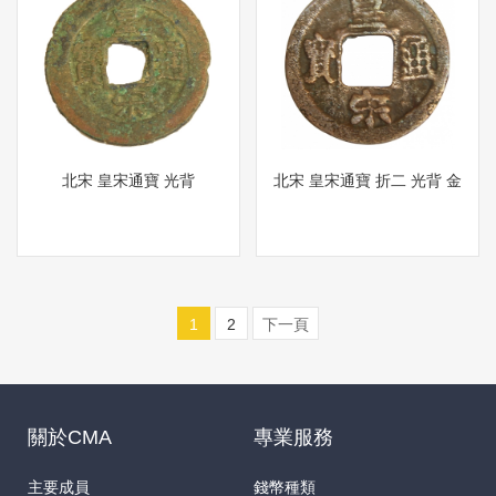
北宋 皇宋通寶 光背
北宋 皇宋通寶 折二 光背 金
1
2
下一頁
關於CMA
專業服務
主要成員
錢幣種類