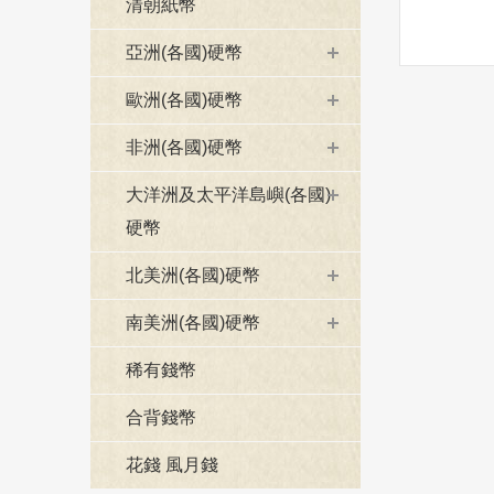
清朝紙幣
亞洲(各國)硬幣
歐洲(各國)硬幣
非洲(各國)硬幣
大洋洲及太平洋島嶼(各國)
硬幣
北美洲(各國)硬幣
南美洲(各國)硬幣
稀有錢幣
合背錢幣
花錢 風月錢