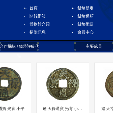
首頁
錢幣鑒定
關於網站
錢幣種類
博物館介紹
錢幣術語
捐贈訊息
會員中心
合作機構 / 錢幣評級代
主要成員
理
通寶 光背 小平
遼 天祿通寶 光背 小平 金
遼 天