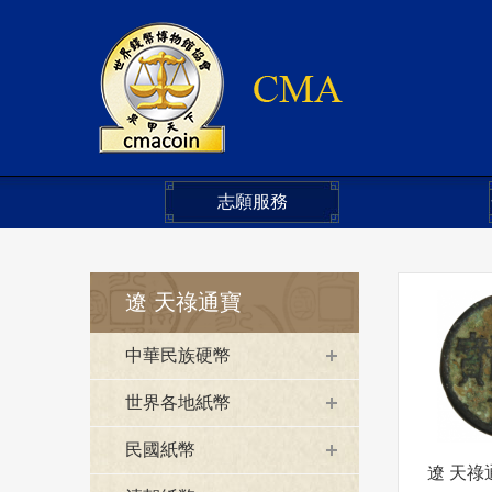
志願服務
遼 天祿通寶
中華民族硬幣
世界各地紙幣
民國紙幣
遼 天祿