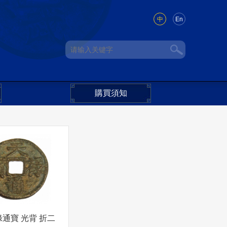
中
En
購買須知
祿通寶 光背 折二