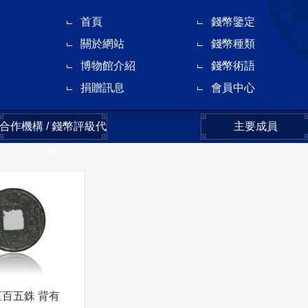
首頁
錢幣鑒定
關於網站
錢幣種類
博物館介紹
錢幣術語
捐贈訊息
會員中心
合作機構 / 錢幣評級代
主要成員
理
直百五銖 背有