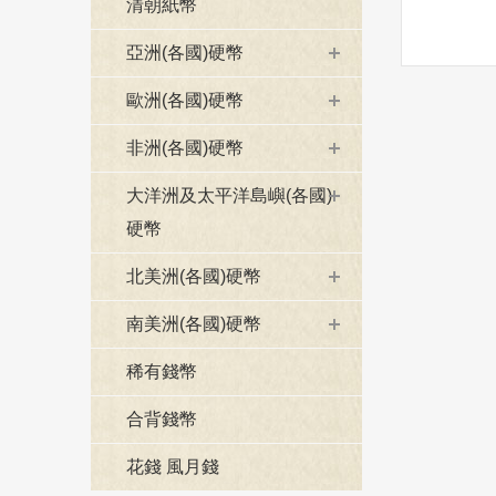
清朝紙幣
亞洲(各國)硬幣
歐洲(各國)硬幣
非洲(各國)硬幣
大洋洲及太平洋島嶼(各國)
硬幣
北美洲(各國)硬幣
南美洲(各國)硬幣
稀有錢幣
合背錢幣
花錢 風月錢