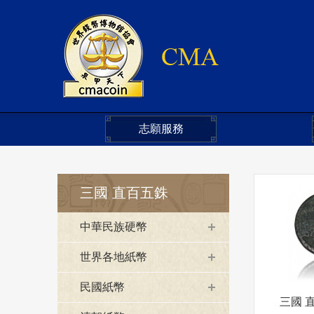
志願服務
三國 直百五銖
中華民族硬幣
世界各地紙幣
民國紙幣
三國 