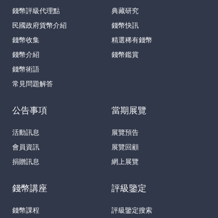
錢幣評級代理點
典藏研究
民國政府貨幣介紹
錢幣快訊
錢幣收集
精選稀有錢幣
錢幣介紹
錢幣鑑賞
錢幣術語
常見問題解答
公告事項
當期展覽
活動訊息
展覽預告
會員資訊
展覽回顧
捐贈訊息
網上展覽
錢幣講座
評級鑒定
錢幣課程
評級鑒定搜索