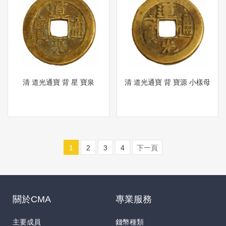
清 道光通寶 背 星 寶泉
清 道光通寶 背 寶源 小樣母
1
2
3
4
下一頁
關於CMA
專業服務
主要成員
錢幣種類