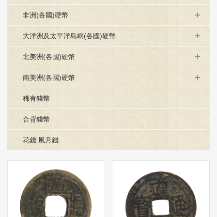
非洲(各國)硬幣
大洋洲及太平洋島嶼(各國)硬幣
北美洲(各國)硬幣
南美洲(各國)硬幣
稀有錢幣
合背錢幣
花錢 風月錢