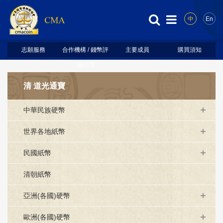
中
En
志願服務
合作機構 / 錢幣評
主要成員
購買須知
級代理
清 道光通寶
中華民族硬幣
世界各地紙幣
民國紙幣
清朝紙幣
亞洲(各國)硬幣
歐洲(各國)硬幣