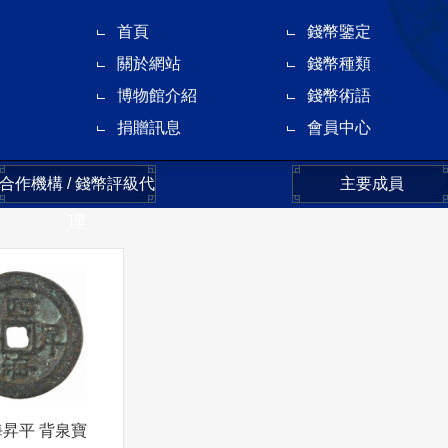
首頁
錢幣鑒定
關於網站
錢幣種類
博物館介紹
錢幣術語
捐贈訊息
會員中心
合作機構 / 錢幣評級代
主要成員
理
海昇平 背泉寶