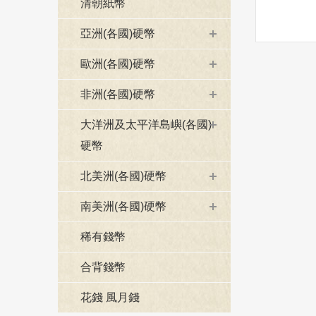
清朝紙幣
亞洲(各國)硬幣
歐洲(各國)硬幣
非洲(各國)硬幣
大洋洲及太平洋島嶼(各國)
硬幣
北美洲(各國)硬幣
南美洲(各國)硬幣
稀有錢幣
合背錢幣
花錢 風月錢