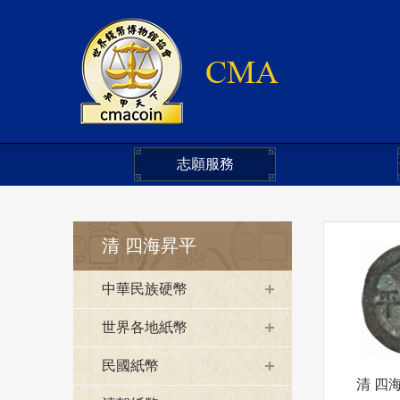
志願服務
清 四海昇平
中華民族硬幣
世界各地紙幣
民國紙幣
清 四