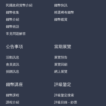
民國政府貨幣介紹
錢幣快訊
錢幣收集
精選稀有錢幣
錢幣介紹
錢幣鑑賞
錢幣術語
常見問題解答
公告事項
當期展覽
活動訊息
展覽預告
會員資訊
展覽回顧
捐贈訊息
網上展覽
錢幣講座
評級鑒定
錢幣課程
評級鑒定搜索
課程介紹
評級目錄 - 鈔票