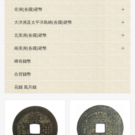
非洲(各國)硬幣
大洋洲及太平洋島嶼(各國)硬幣
北美洲(各國)硬幣
南美洲(各國)硬幣
稀有錢幣
合背錢幣
花錢 風月錢