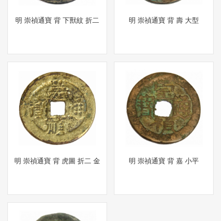
明 崇禎通寶 背 下獸紋 折二
明 崇禎通寶 背 壽 大型
明 崇禎通寶 背 虎圖 折二 金
明 崇禎通寶 背 嘉 小平