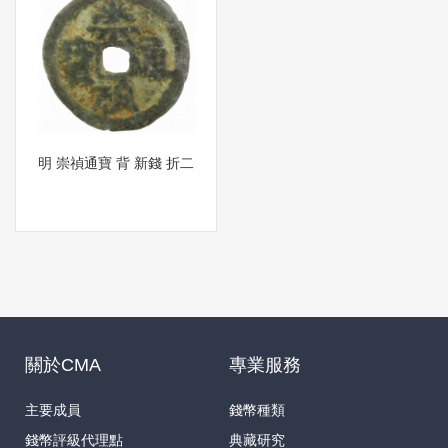
明 崇禎通寶 背 新錢 折二
關於CMA
專業服務
主要成員
錢幣種類
錢幣評級代理點
典藏研究