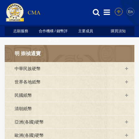
中
En
志願服務
合作機構 / 錢幣評
主要成員
購買須知
級代理
明 崇禎通寶
中華民族硬幣
世界各地紙幣
民國紙幣
清朝紙幣
亞洲(各國)硬幣
歐洲(各國)硬幣