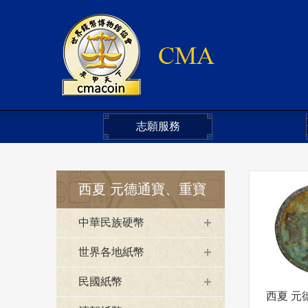
志願服務
西夏 元德通寶、重寶
中華民族硬幣
世界各地紙幣
民國紙幣