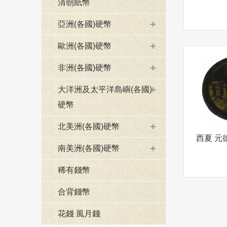
清朝紙幣
亞洲(各國)硬幣
歐洲(各國)硬幣
非洲(各國)硬幣
大洋洲及太平洋島嶼(各國)
硬幣
北美洲(各國)硬幣
南美洲(各國)硬幣
稀有錢幣
合背錢幣
花錢 風月錢