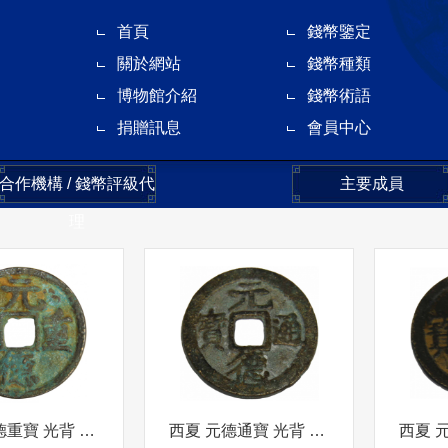
首頁
錢幣鑒定
關於網站
錢幣種類
博物館介紹
錢幣術語
捐贈訊息
會員中心
合作機構 / 錢幣評級代
主要成員
理
西夏 元德重寶 光背 折三
西夏 元德通寶 光背 折二