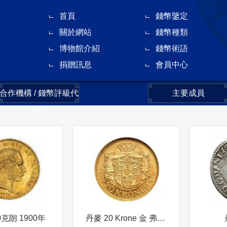
首頁
錢幣鑒定
關於網站
錢幣種類
博物館介紹
錢幣術語
捐贈訊息
會員中心
合作機構 / 錢幣評級代
主要成員
理
0克朗 1900年
丹麥 20 Krone 金 弗雷德里克八世 (1843 - 1912)