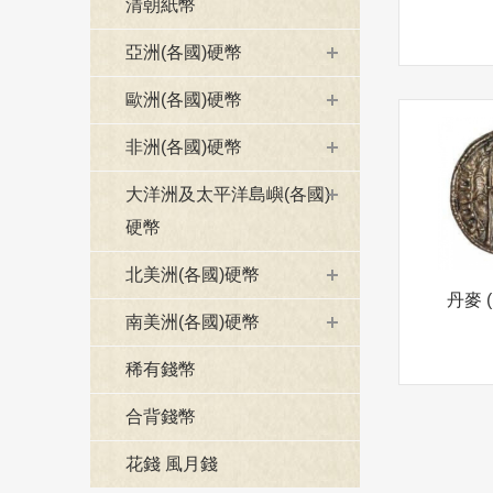
清朝紙幣
亞洲(各國)硬幣
歐洲(各國)硬幣
非洲(各國)硬幣
大洋洲及太平洋島嶼(各國)
硬幣
北美洲(各國)硬幣
丹麥 (
南美洲(各國)硬幣
稀有錢幣
合背錢幣
花錢 風月錢