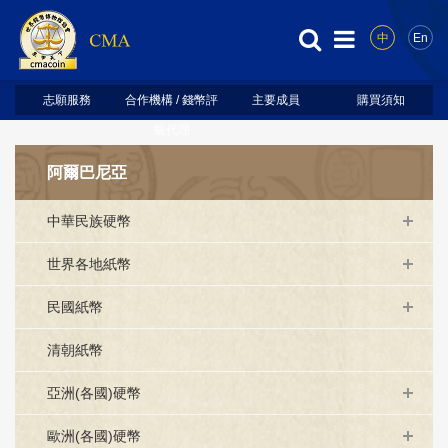
中
En
志願服務
合作機構 / 錢幣評
主要成員
購買須知
級代理
阿爾巴尼亞
中華民族硬幣
世界各地紙幣
民國紙幣
清朝紙幣
亞洲(各國)硬幣
歐洲(各國)硬幣