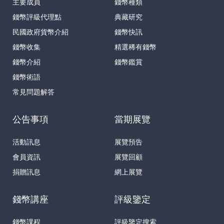
主要成員
錢幣種類
錢幣評級代理點
典藏研究
民國政府貨幣介紹
錢幣快訊
錢幣收集
精選稀有錢幣
錢幣介紹
錢幣鑑賞
錢幣術語
常見問題解答
公告事項
當期展覽
活動訊息
展覽預告
會員資訊
展覽回顧
捐贈訊息
網上展覽
錢幣講座
評級鑒定
錢幣課程
評級鑒定搜索