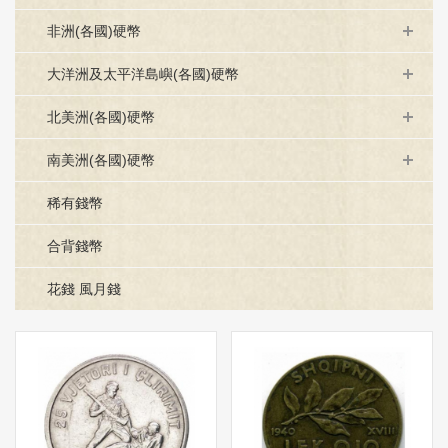
非洲(各國)硬幣
大洋洲及太平洋島嶼(各國)硬幣
北美洲(各國)硬幣
南美洲(各國)硬幣
稀有錢幣
合背錢幣
花錢 風月錢