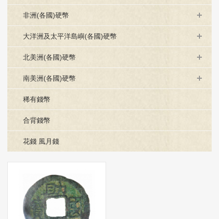
非洲(各國)硬幣
大洋洲及太平洋島嶼(各國)硬幣
北美洲(各國)硬幣
南美洲(各國)硬幣
稀有錢幣
合背錢幣
花錢 風月錢