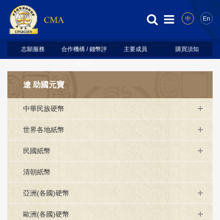
中
En
志願服務
合作機構 / 錢幣評
主要成員
購買須知
級代理
遼 助國元寶
中華民族硬幣
世界各地紙幣
民國紙幣
清朝紙幣
亞洲(各國)硬幣
歐洲(各國)硬幣