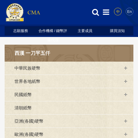
中
En
志願服務
合作機構 / 錢幣評
主要成員
購買須知
級代理
西漢 一刀平五仟
中華民族硬幣
世界各地紙幣
民國紙幣
清朝紙幣
亞洲(各國)硬幣
歐洲(各國)硬幣