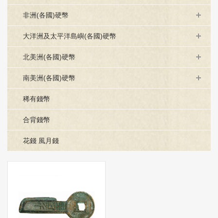
非洲(各國)硬幣
大洋洲及太平洋島嶼(各國)硬幣
北美洲(各國)硬幣
南美洲(各國)硬幣
稀有錢幣
合背錢幣
花錢 風月錢