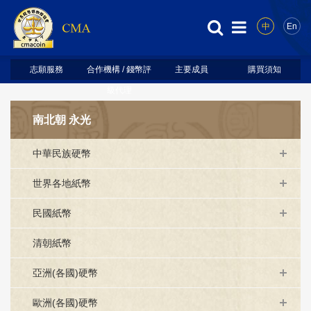
中
En
志願服務
合作機構 / 錢幣評
主要成員
購買須知
級代理
南北朝 永光
中華民族硬幣
世界各地紙幣
民國紙幣
清朝紙幣
亞洲(各國)硬幣
歐洲(各國)硬幣