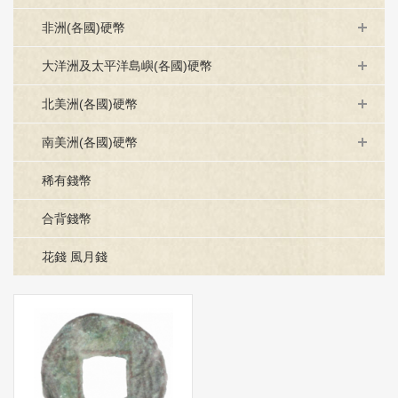
非洲(各國)硬幣
大洋洲及太平洋島嶼(各國)硬幣
北美洲(各國)硬幣
南美洲(各國)硬幣
稀有錢幣
合背錢幣
花錢 風月錢