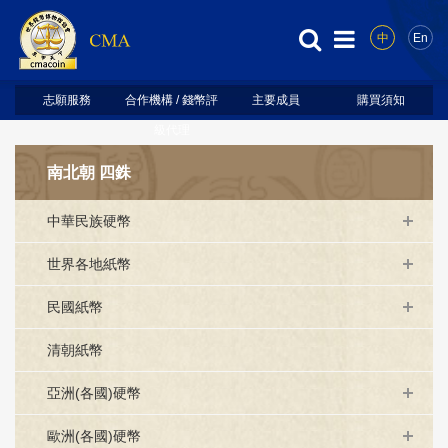
中
En
志願服務
合作機構 / 錢幣評
主要成員
購買須知
級代理
南北朝 四銖
中華民族硬幣
世界各地紙幣
民國紙幣
清朝紙幣
亞洲(各國)硬幣
歐洲(各國)硬幣