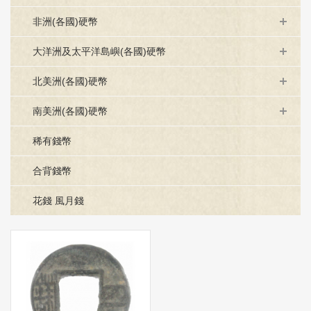
非洲(各國)硬幣
大洋洲及太平洋島嶼(各國)硬幣
北美洲(各國)硬幣
南美洲(各國)硬幣
稀有錢幣
合背錢幣
花錢 風月錢