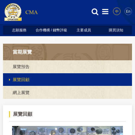
中
En
志願服務
合作機構 / 錢幣評級
主要成員
購買須知
代理
當期展覽
展覽預告
展覽回顧
網上展覽
展覽回顧