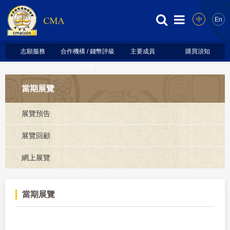
中
En
志願服務
合作機構 / 錢幣評級
主要成員
購買須知
代理
當期展覽
展覽預告
展覽回顧
網上展覽
當期展覽